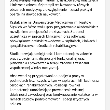
(kinezyterapię, terapię manualną, fizykoterapię) oraz zajęcia
kliniczne z zakresu fizjoterapii realizowane w różnych
obszarach medycyny, z uwzględnieniem zasad praktyki
opartej na dowodach naukowych.
Kształcenie na Uniwersytecie Medycznym im. Piastów
Śląskich we Wrocławiu łączy przygotowanie akademickie z
rozwijaniem umiejętności praktycznych. Studenci
uczestniczą w zajęciach klinicznych oraz odbywają
obowiązkowe praktyki zawodowe w szpitalach, klinikach i
specjalistycznych ośrodkach rehabilitacyjnych.
Studia rozwijają umiejętności i kompetencje w zakresie
pracy z pacjentem, diagnostyki funkcjonalnej oraz
planowania i prowadzenia terapii zgodnie z zasadami
współczesnej wiedzy medycznej.
Absolwenci są przygotowani do podjęcia pracy w
podmiotach leczniczych, w tym w szpitalach, klinikach oraz
ośrodkach rehabilitacyjnych. Posiadają również
kompetencje umożliwiające prowadzenie własnej
działalności zawodowej oraz kontynuowanie kształcenia w
ramach studiów podyplomowych i specjalistycznych
szkoleń.