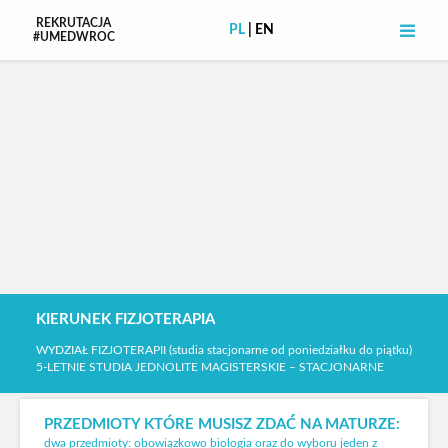
REKRUTACJA
PL
|
EN
#UMEDWROC
Skip
Site
to
map
Content
KIERUNEK FIZJOTERAPIA
WYDZIAŁ FIZJOTERAPII (studia stacjonarne od poniedziałku do piątku)
5-LETNIE STUDIA JEDNOLITE MAGISTERSKIE – STACJONARNE
PRZEDMIOTY KTÓRE MUSISZ ZDAĆ NA MATURZE:
dwa przedmioty: obowiązkowo biologia oraz do wyboru jeden z